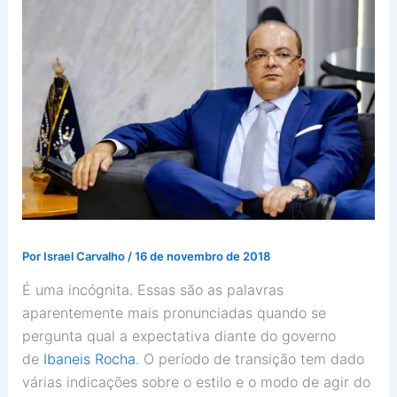
Por
Israel Carvalho
/
16 de novembro de 2018
É uma incógnita. Essas são as palavras
aparentemente mais pronunciadas quando se
pergunta qual a expectativa diante do governo
de
Ibaneis Rocha
. O período de transição tem dado
várias indicações sobre o estilo e o modo de agir do