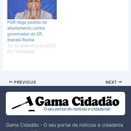
PGR nega pedido de
afastamento contra
governador do DF,
Ibaneis Rocha
22 de setembro de 2020
Em "Destaque"
PREVIOUS
NEXT
Gama Cidadão - O seu portal de notícias e cidadania