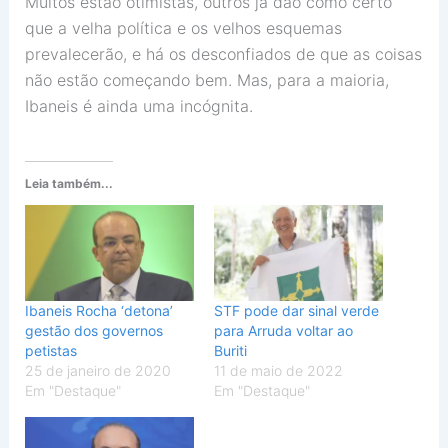
Muitos estão otimistas, outros já dão como certo
que a velha política e os velhos esquemas
prevalecerão, e há os desconfiados de que as coisas
não estão começando bem. Mas, para a maioria,
Ibaneis é ainda uma incógnita.
Leia também...
Ibaneis Rocha ‘detona’
STF pode dar sinal verde
gestão dos governos
para Arruda voltar ao
petistas
Buriti
25 de janeiro de 2020
11 de maio de 2022
Em "Destaque"
Em "Destaque"