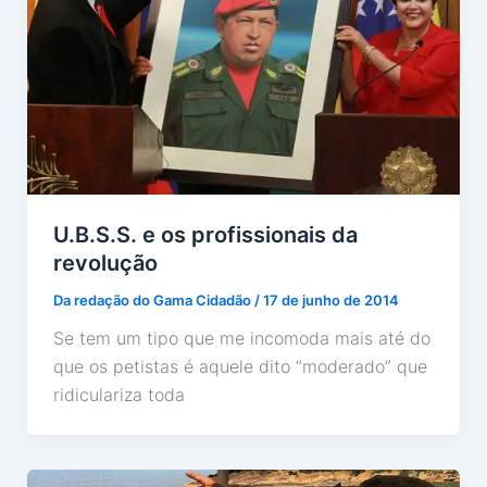
U.B.S.S. e os profissionais da
revolução
Da redação do Gama Cidadão
/
17 de junho de 2014
Se tem um tipo que me incomoda mais até do
que os petistas é aquele dito “moderado” que
ridiculariza toda