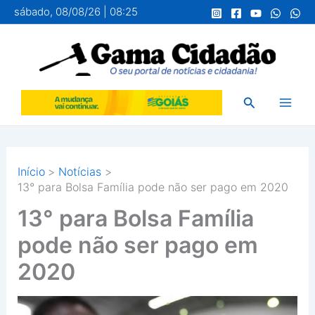
Ir
sábado, 08/08/26 | 08:25
para
o
conteúdo
Pesquisar
Início
Notícias
13° para Bolsa Família pode não ser pago em 2020
13° para Bolsa Família
pode não ser pago em
2020