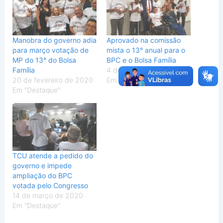
Manobra do governo adia
Aprovado na comissão
para março votação de
mista o 13° anual para o
MP do 13° do Bolsa
BPC e o Bolsa Família
Família
4 de março de 2020
20 de fevereiro de 2020
Em "Destaque"
Em "Destaque"
TCU atende a pedido do
governo e impede
ampliação do BPC
votada pelo Congresso
14 de março de 2020
Em "Destaque"