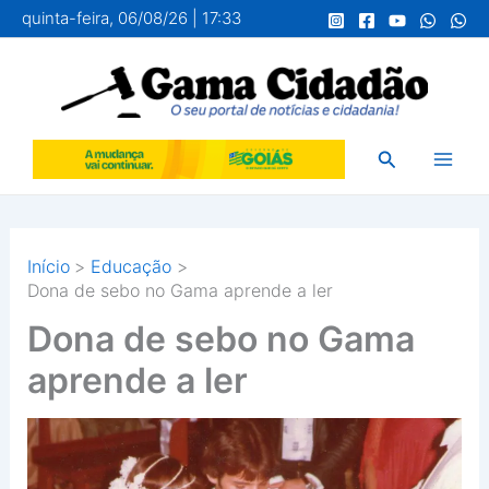
Ir
quinta-feira, 06/08/26 | 17:33
para
o
conteúdo
Pesquisar
Início
Educação
Dona de sebo no Gama aprende a ler
Dona de sebo no Gama
aprende a ler