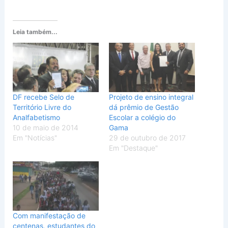
Leia também...
DF recebe Selo de
Projeto de ensino integral
Território Livre do
dá prêmio de Gestão
Analfabetismo
Escolar a colégio do
10 de maio de 2014
Gama
Em "Notícias"
29 de outubro de 2017
Em "Destaque"
Com manifestação de
centenas, estudantes do