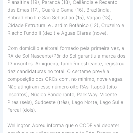
Planaltina (19), Paranoá (18), Ceilândia e Recanto
das Emas (17), Guará e Gama (16), Brazlândia,
Sobradinho II e São Sebastião (15), Varjão (13),
Cidade Estrutural e Jardim Botânico (12), Cruzeiro e
Riacho Fundo II (dez ) e Águas Claras (nove).
Com domicílio eleitoral formado pela primeira vez, a
RA de Sol Nascente/Pôr do Sol garantiu a marca dos
13 inscritos. Arniqueira, também estreante, registrou
dez candidaturas no total. O certame prevê a
composição dos CRCs com, no mínimo, nove vagas.
Não atingiram esse número oito RAs: Itapoã (oito
inscritos), Núcleo Bandeirante, Park Way, Vicente
Pires (seis), Sudoeste (três), Lago Norte, Lago Sul e
Fercal (dois).
Wellington Abreu informa que o CCDF vai debater
possíveis soluções para essas oito RAs. Dentre as