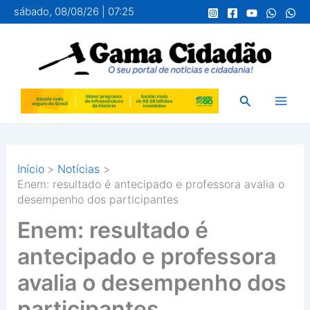
Ir
sábado, 08/08/26 | 07:25
para
o
conteúdo
Pesquisar
Início
Notícias
Enem: resultado é antecipado e professora avalia o
desempenho dos participantes
Enem: resultado é
antecipado e professora
avalia o desempenho dos
participantes