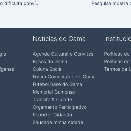
Falta de formação dificulta convívio entre docentes e estudantes, afirma gestor
Notícias do Gama
Instituci
gia
Agenda Cultural e Convites
Políticas de
Becos do Gama
Políticas de
ígenas
Coluna Social
Termos de 
Fórum Comunitário do Gama
Futebol Base do Gama
Memorial Gamense
Trânsito & Cidade
Orçamento Participativo
Repórter Cidadão
Saudade minha cidade