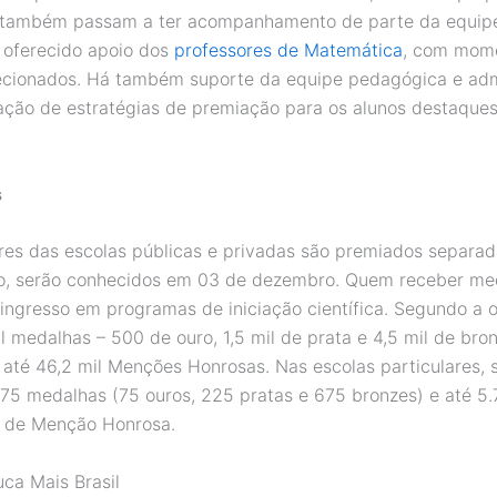
e também passam a ter acompanhamento de parte da equip
 oferecido apoio dos
professores de Matemática
, com mom
ecionados. Há também suporte da equipe pedagógica e admi
zação de estratégias de premiação para os alunos destaque
s
es das escolas públicas e privadas são premiados separa
o, serão conhecidos em 03 de dezembro. Quem receber me
ingresso em programas de iniciação científica. Segundo a 
l medalhas – 500 de ouro, 1,5 mil de prata e 4,5 mil de bro
o até 46,2 mil Menções Honrosas. Nas escolas particulares, 
75 medalhas (75 ouros, 225 pratas e 675 bronzes) e até 5
s de Menção Honrosa.
ca Mais Brasil