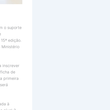
om o suporte
e
 15ª edição.
Ministério
 inscrever
ficha de
a primeira
será
iada à