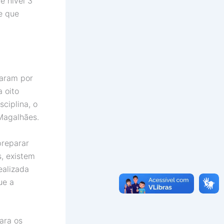
e nível 3
e que
param por
 oito
sciplina, o
Magalhães.
preparar
, existem
ealizada
ue a
ara os