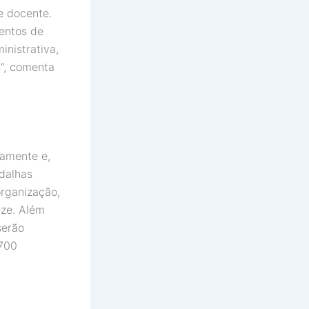
e docente.
entos de
nistrativa,
s”, comenta
damente e,
dalhas
organização,
nze. Além
serão
.700