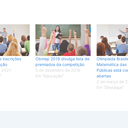
 inscrições
Obmep 2019 divulga lista de
Olimpíada Brasil
ição
premiados da competição
Matemática das 
e 2021
5 de dezembro de 2019
Públicas está co
"
Em "Educação"
abertas
2 de março de 
Em "Destaque"