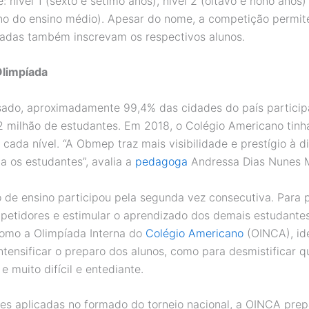
: nível 1 (sexto e sétimo anos), nível 2 (oitavo e nono anos) 
no do ensino médio). Apesar do nome, a competição permit
vadas também inscrevam os respectivos alunos.
Olimpíada
ado, aproximadamente 99,4% das cidades do país partici
2 milhão de estudantes. Em 2018, o Colégio Americano tinha
 cada nível. “A Obmep traz mais visibilidade e prestígio à di
a os estudantes”, avalia a
pedagoga
Andressa Dias Nunes 
ão de ensino participou pela segunda vez consecutiva. Para 
etidores e estimular o aprendizado dos demais estudantes
 como a Olimpíada Interna do
Colégio Americano
(OINCA), id
ntensificar o preparo dos alunos, como para desmistificar q
 muito difícil e entediante.
s aplicadas no formado do torneio nacional, a OINCA prep