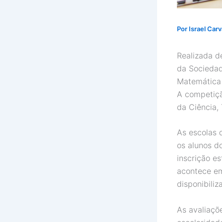
Por
Israel Car
Realizada d
da Sociedad
Matemática 
A competiçã
da Ciência,
As escolas 
os alunos d
inscrição e
acontece em
disponibili
As avaliaçõe