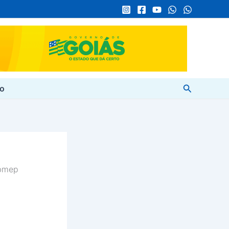
Pesquisar
to
Obmep