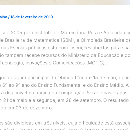
valho
/
18 de fevereiro de 2019
esde 2005 pelo Instituto de Matemática Pura e Aplicada c
e Brasileira de Matemática (SBM), a Olimpíada Brasileira d
das Escolas públicas está com inscrições abertas para sua
o também recebe recursos do Ministério da Educação e do 
 Tecnologia, Inovações e Comunicações (MCTIC).
que desejam participar da Obmep têm até 15 de março para
o 6º ao 9º ano do Ensino Fundamental e do Ensino Médio. A 
stá disponível na página da competição. Serão duas etapas: 
 21 de maio e a segunda, em 28 de setembro. O resultado 
zado em 03 de dezembro.
s são divididas em três níveis, cuja dificuldade está assoc