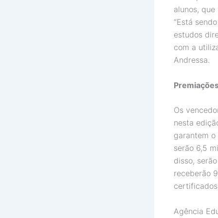
alunos, qu
“Está sendo
estudos dir
com a utili
Andressa.
Premiaçõe
Os vencedor
nesta ediçã
garantem o 
serão 6,5 mi
disso, serã
receberão 9
certificado
Agência Edu