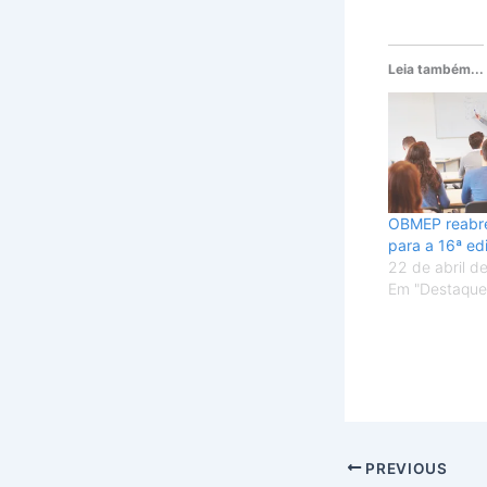
Leia também...
OBMEP reabre
para a 16ª ed
22 de abril d
Em "Destaque
PREVIOUS