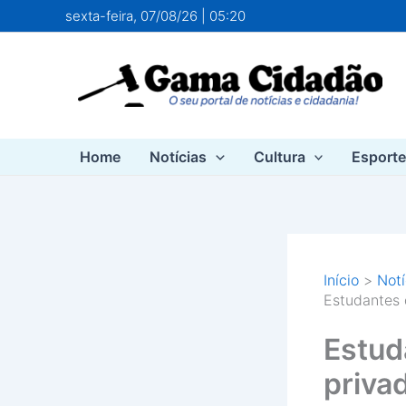
Ir
sexta-feira, 07/08/26 | 05:20
para
o
conteúdo
Home
Notícias
Cultura
Esport
Início
Notí
Estudantes 
Estud
priva