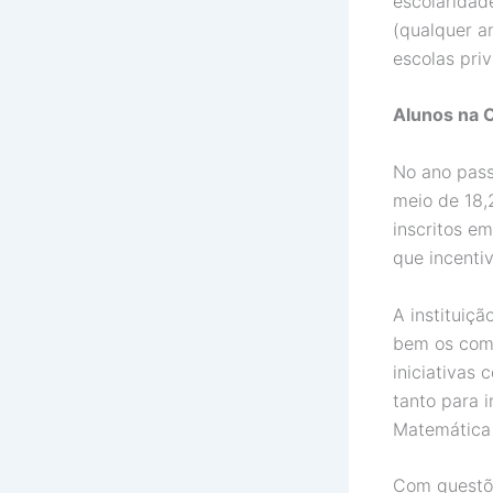
escolaridade
(qualquer a
escolas pri
Alunos na 
No ano pass
meio de 18,
inscritos em
que incentiv
A instituiç
bem os comp
iniciativas
tanto para i
Matemática e
Com questõe