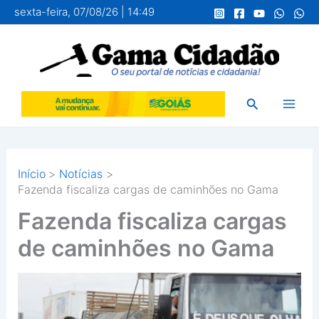
Ir
sexta-feira, 07/08/26 | 14:49
para
o
conteúdo
Pesquisar
Início
Notícias
Fazenda fiscaliza cargas de caminhões no Gama
Fazenda fiscaliza cargas
de caminhões no Gama