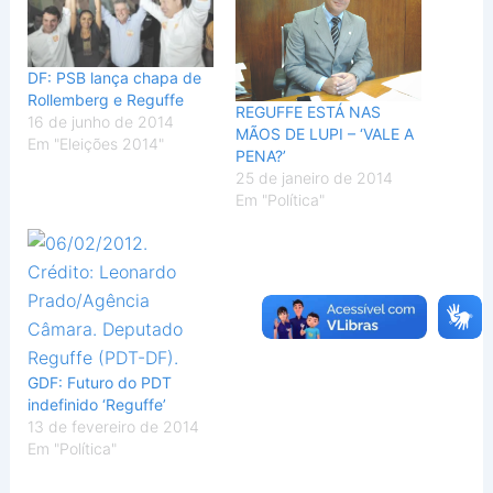
DF: PSB lança chapa de
Rollemberg e Reguffe
REGUFFE ESTÁ NAS
16 de junho de 2014
MÃOS DE LUPI – ‘VALE A
Em "Eleições 2014"
PENA?’
25 de janeiro de 2014
Em "Política"
GDF: Futuro do PDT
indefinido ‘Reguffe’
13 de fevereiro de 2014
Em "Política"