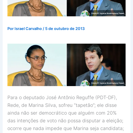
Por
Israel Carvalho
/
5 de outubro de 2013
Para o deputado José Antônio Reguffe (PDT-DF),
Rede, de Marina Silva, sofreu “tapetão”; ele disse
ainda não ser democrático que alguém com 20%
das intenções de voto não possa disputar a eleição;
ocorre que nada impede que Marina seja candidata;