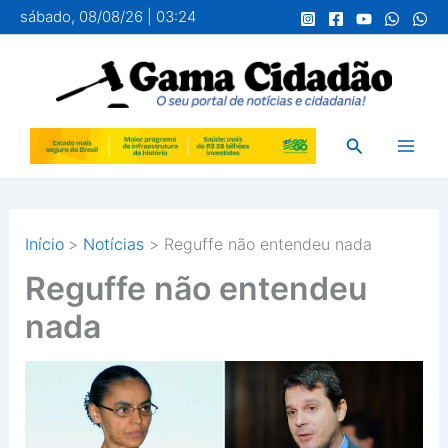
Ir
sábado, 08/08/26 | 03:24
para
o
conteúdo
Pesquisar
Início
Notícias
Reguffe não entendeu nada
Reguffe não entendeu
nada