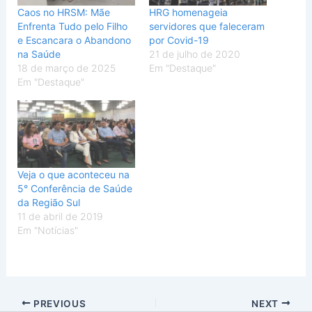
Caos no HRSM: Mãe
HRG homenageia
Enfrenta Tudo pelo Filho
servidores que faleceram
e Escancara o Abandono
por Covid-19
na Saúde
21 de julho de 2020
18 de março de 2025
Em "Destaque"
Em "Destaque"
Veja o que aconteceu na
5° Conferência de Saúde
da Região Sul
11 de abril de 2019
Em "Notícias"
PREVIOUS
NEXT