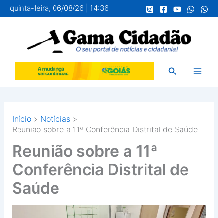
Ir
quinta-feira, 06/08/26 | 14:36
para
o
conteúdo
Pesquisar
Início
Notícias
Reunião sobre a 11ª Conferência Distrital de Saúde
Reunião sobre a 11ª
Conferência Distrital de
Saúde