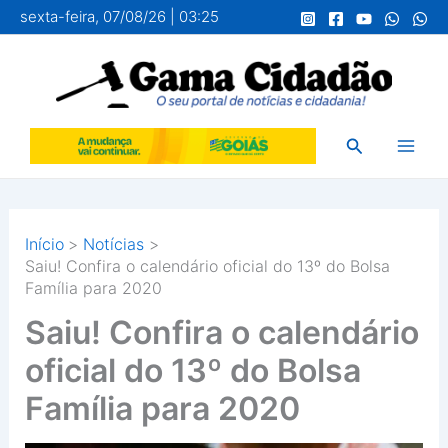
Ir
sexta-feira, 07/08/26 | 03:25
para
o
conteúdo
Pesquisar
Início
Notícias
Saiu! Confira o calendário oficial do 13º do Bolsa
Família para 2020
Saiu! Confira o calendário
oficial do 13º do Bolsa
Família para 2020