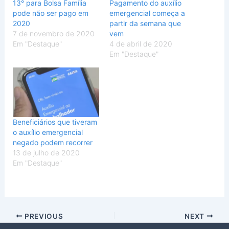
13° para Bolsa Família
Pagamento do auxílio
pode não ser pago em
emergencial começa a
2020
partir da semana que
7 de novembro de 2020
vem
Em "Destaque"
4 de abril de 2020
Em "Destaque"
Beneficiários que tiveram
o auxílio emergencial
negado podem recorrer
13 de julho de 2020
Em "Destaque"
PREVIOUS
NEXT