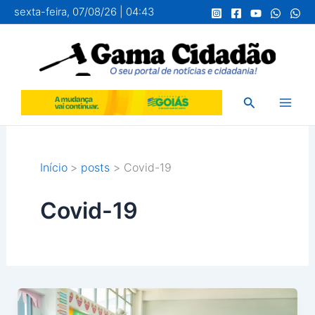
Ir
sexta-feira, 07/08/26 | 04:43
para
o
conteúdo
Pesquisar
Início
posts
Covid-19
Covid-19