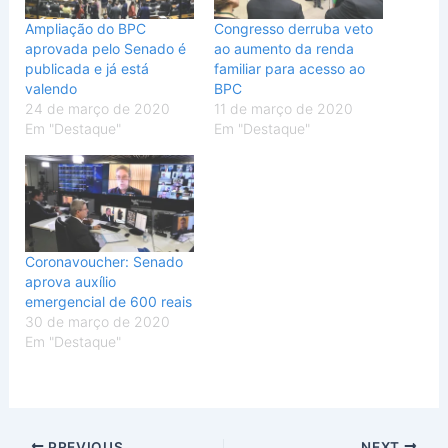
Ampliação do BPC
Congresso derruba veto
aprovada pelo Senado é
ao aumento da renda
publicada e já está
familiar para acesso ao
valendo
BPC
24 de março de 2020
11 de março de 2020
Em "Destaque"
Em "Destaque"
Coronavoucher: Senado
aprova auxílio
emergencial de 600 reais
30 de março de 2020
Em "Destaque"
PREVIOUS
NEXT