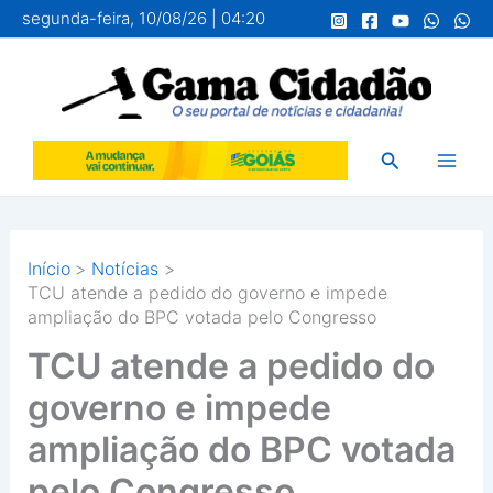
Ir
segunda-feira, 10/08/26 | 04:20
para
o
conteúdo
Pesquisar
Início
Notícias
TCU atende a pedido do governo e impede
ampliação do BPC votada pelo Congresso
TCU atende a pedido do
governo e impede
ampliação do BPC votada
pelo Congresso