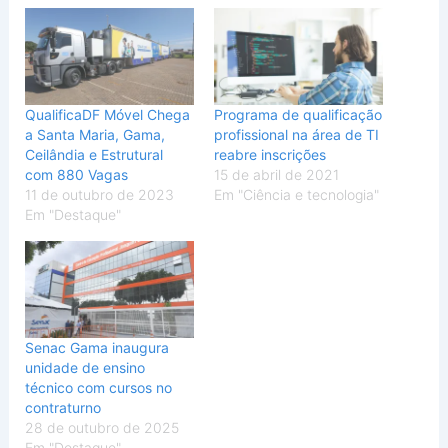
QualificaDF Móvel Chega
Programa de qualificação
a Santa Maria, Gama,
profissional na área de TI
Ceilândia e Estrutural
reabre inscrições
com 880 Vagas
15 de abril de 2021
11 de outubro de 2023
Em "Ciência e tecnologia"
Em "Destaque"
Senac Gama inaugura
unidade de ensino
técnico com cursos no
contraturno
28 de outubro de 2025
Em "Destaque"