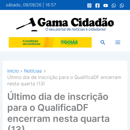
Ir
sábado, 08/08/26 | 16:57
para
o
conteúdo
Pesquisar
Início
Notícias
Último dia de inscrição para o QualificaDF encerram
nesta quarta (13)
Último dia de inscrição
para o QualificaDF
encerram nesta quarta
(13)