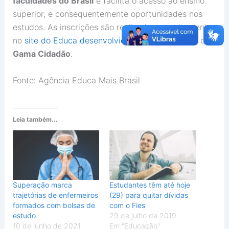
faculdades do Brasil
e facilita o acesso ao ensino
superior, e consequentemente oportunidades nos
estudos. As inscrições são realizadas gratuitamente
no
site do Educa desenvolvido em parceria
com o
Gama Cidadão
.
Fonte: Agência Educa Mais Brasil
Leia também...
Superação marca
Estudantes têm até hoje
trajetórias de enfermeiros
(29) para quitar dívidas
formados com bolsas de
com o Fies
estudo
29 de julho de 2019
10 de junho de 2021
Em "Educação"