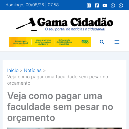
Ir
domingo, 09/08/26 | 07:58
para
o
conteúdo
Pesquisar
Início
Notícias
Veja como pagar uma faculdade sem pesar no
orçamento
Veja como pagar uma
faculdade sem pesar no
orçamento