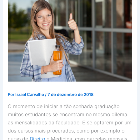
Por
Israel Carvalho
/
7 de dezembro de 2018
O momento de iniciar a tão sonhada graduação,
muitos estudantes se encontram no mesmo dilema:
as mensalidades da faculdade. E se optarem por um
dos cursos mais procurados, como por exemplo o
curso de
Direito
e Medicina, com parcelas mensais