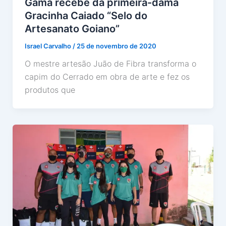
Gama recebe da primeira-dama
Gracinha Caiado “Selo do
Artesanato Goiano”
Israel Carvalho
/
25 de novembro de 2020
O mestre artesão Juão de Fibra transforma o
capim do Cerrado em obra de arte e fez os
produtos que