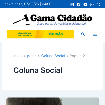
Ir
sexta-feira, 07/08/26 | 04:00
para
o
conteúdo
Pesquisar
Início
posts
Coluna Social
Pagina 2
Coluna Social