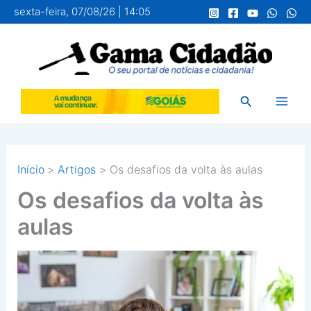
Ir
sexta-feira, 07/08/26 | 14:05
para
o
conteúdo
Pesquisar
Início
Artigos
Os desafios da volta às aulas
Os desafios da volta às
aulas