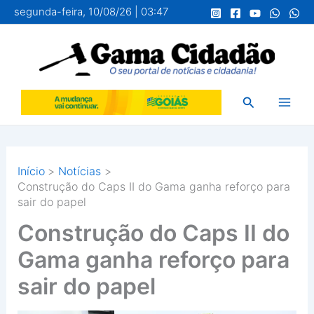
Ir
segunda-feira, 10/08/26 | 03:47
para
o
conteúdo
Pesquisar
Início
Notícias
Construção do Caps II do Gama ganha reforço para
sair do papel
Construção do Caps II do
Gama ganha reforço para
sair do papel