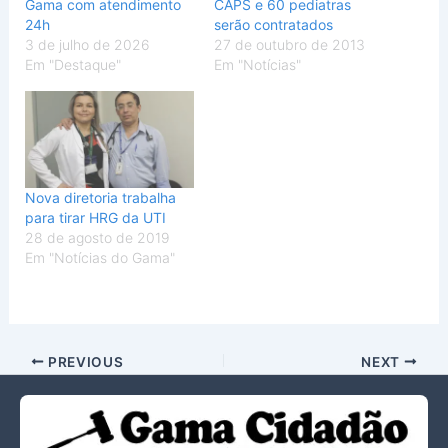
Gama com atendimento
CAPS e 60 pediatras
24h
serão contratados
3 de julho de 2026
27 de outubro de 2013
Em "Destaque"
Em "Notícias"
Nova diretoria trabalha
para tirar HRG da UTI
28 de agosto de 2019
Em "Notícias do Gama"
PREVIOUS
NEXT