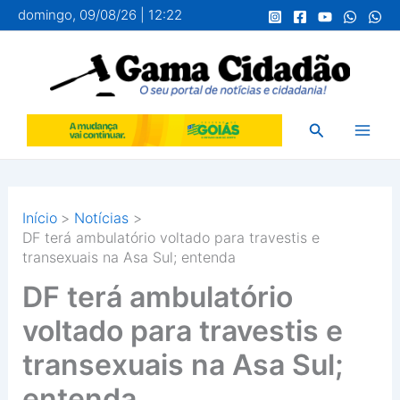
Ir
domingo, 09/08/26 | 12:22
para
o
conteúdo
Pesquisar
Início
Notícias
DF terá ambulatório voltado para travestis e
transexuais na Asa Sul; entenda
DF terá ambulatório
voltado para travestis e
transexuais na Asa Sul;
entenda