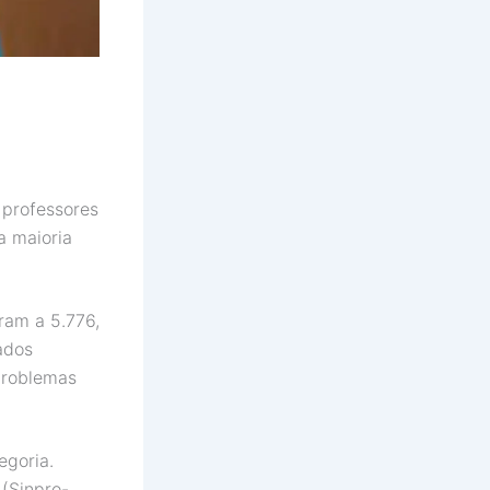
 professores
a maioria
ram a 5.776,
ados
problemas
egoria.
(Sinpro-