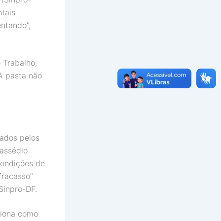
tais
ntando”,
 Trabalho,
 A pasta não
tados pelos
 assédio
condições de
fracasso”
Sinpro-DF.
ciona como