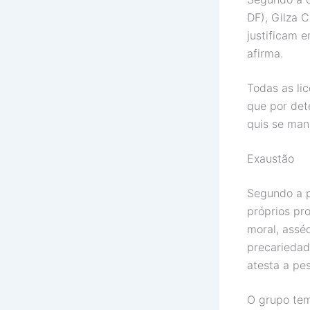
DF), Gilza 
justificam 
afirma.
Todas as li
que por det
quis se mani
Exaustão
Segundo a p
próprios pr
moral, assé
precariedad
atesta a pe
O grupo tem