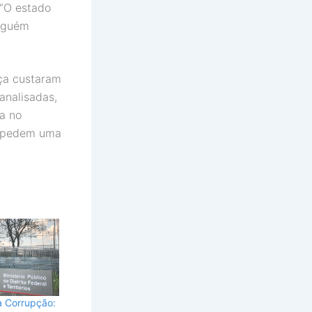
 “O estado
inguém
nça custaram
analisadas,
a no
impedem uma
a Corrupção: