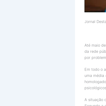
Jornal Dest
Até maio des
da rede púb
por problem
Em todo o a
uma média 4
homologados
psicológico
A situação 
Segundo a c