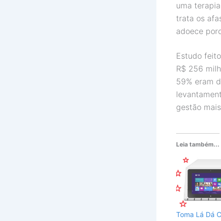
uma terapia
trata os af
adoece porq
Estudo feit
R$ 256 milhõ
59% eram de
levantament
gestão mais 
Leia também...
Toma Lá Dá 