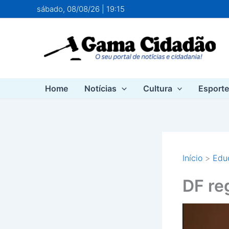
Ir
sábado, 08/08/26 | 19:15
para
o
conteúdo
Home
Notícias
Cultura
Esport
Início
Edu
DF re