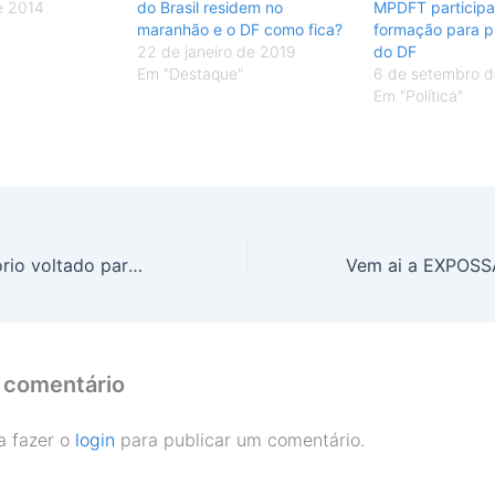
e 2014
do Brasil residem no
MPDFT participa
maranhão e o DF como fica?
formação para p
22 de janeiro de 2019
do DF
Em "Destaque"
6 de setembro d
Em "Política"
DF terá ambulatório voltado para travestis e transexuais na Asa Sul; entenda
 comentário
a fazer o
login
para publicar um comentário.