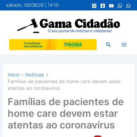
Ir
sábado, 08/08/26 | 14:10
para
o
conteúdo
Pesquisar
Início
Notícias
Famílias de pacientes de home care devem estar
atentas ao coronavírus
Famílias de pacientes de
home care devem estar
atentas ao coronavírus