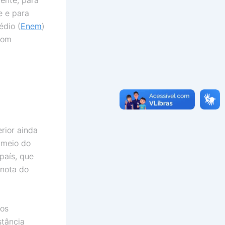
e e para
édio (
Enem
)
bom
rior ainda
 meio do
país, que
 nota do
ros
stância