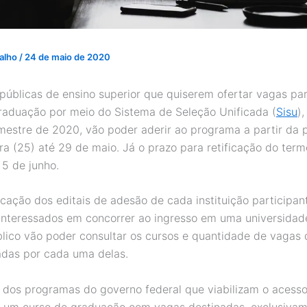
valho
/
24 de maio de 2020
s públicas de ensino superior que quiserem ofertar vagas pa
raduação por meio do Sistema de Seleção Unificada (
Sisu
),
estre de 2020, vão poder aderir ao programa a partir da 
ra (25) até 29 de maio. Já o prazo para retificação do ter
 5 de junho.
cação dos editais de adesão de cada instituição participant
interessados em concorrer ao ingresso em uma universidad
úblico vão poder consultar os cursos e quantidade de vagas
zadas por cada uma delas.
 dos programas do governo federal que viabilizam o acess
 a um curso de graduação com vagas destinadas, exclusivam