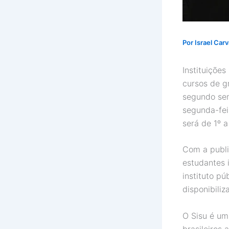
Por
Israel Car
Instituiçõe
cursos de g
segundo sem
segunda-fei
será de 1º a
Com a publi
estudantes 
instituto p
disponibili
O Sisu é um
brasileiros