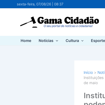
Ir
sexta-feira, 07/08/26 | 08:37
para
o
conteúdo
Home
Notícias
Cultura
Esport
Início
Notí
Instituiçõe
de maio
Insti
podem