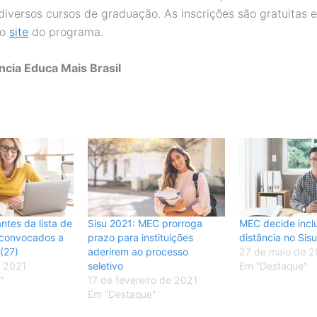
diversos cursos de graduação. As inscrições são gratuitas 
no
site
do programa.
ncia Educa Mais Brasil
antes da lista de
Sisu 2021: MEC prorroga
MEC decide inclu
 convocados a
prazo para instituições
distância no Sis
 (27)
aderirem ao processo
27 de maio de 
e 2021
seletivo
Em "Destaque"
"
17 de fevereiro de 2021
Em "Destaque"