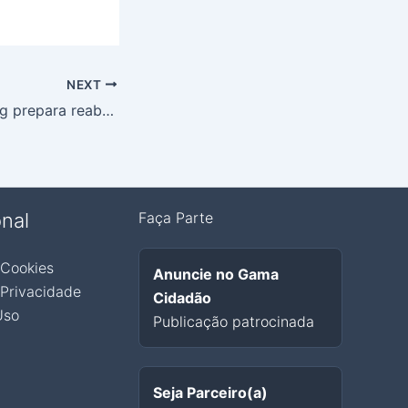
NEXT
DF Plaza Shopping prepara reabertura com cuidados especiais e lojas com delivery
onal
Faça Parte
 Cookies
Anuncie no Gama
 Privacidade
Cidadão
Uso
Publicação patrocinada
Seja Parceiro(a)