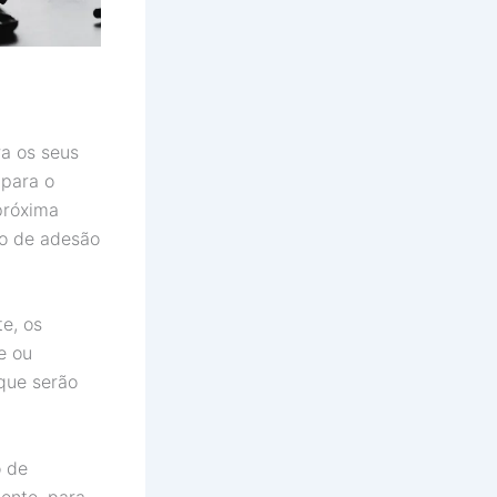
ra os seus
 para o
próxima
mo de adesão
e, os
e ou
 que serão
o de
ente, para