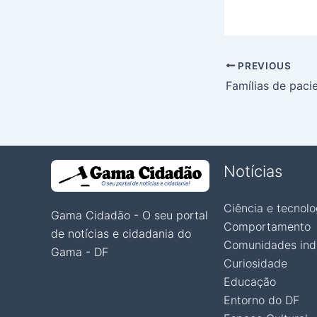
PREVIOUS
Notícias
Ciência e tecnolo
Gama Cidadão - O seu portal
Comportamento
de notícias e cidadania do
Comunidades ind
Gama - DF
Curiosidade
Educação
Entorno do DF