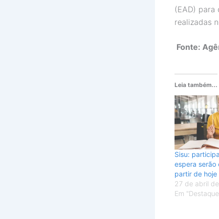
(EAD) para 
realizadas 
Fonte: Agê
Leia também...
Sisu: particip
espera serão
partir de hoje
27 de abril d
Em "Destaque