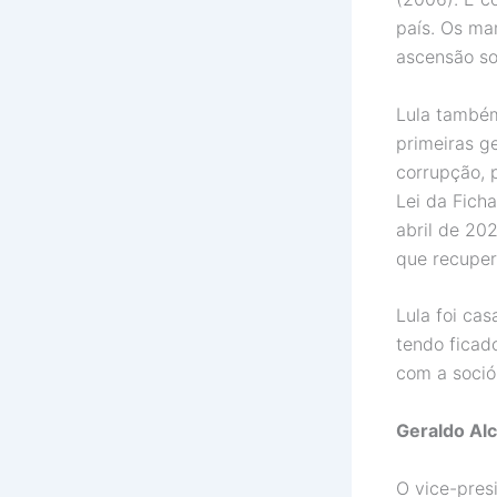
país. Os ma
ascensão so
Lula também
primeiras g
corrupção, 
Lei da Fich
abril de 20
que recupero
Lula foi ca
tendo ficad
com a soció
Geraldo Al
O vice-pres