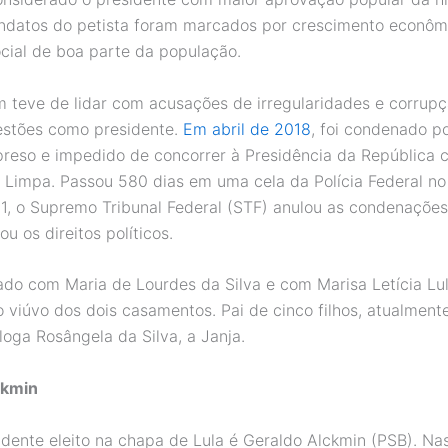
ndatos do petista foram marcados por crescimento econôm
cial de boa parte da população.
 teve de lidar com acusações de irregularidades e corrup
estões como presidente.
Em abril de 2018
, foi condenado p
preso e impedido de concorrer à Presidência da República
a Limpa. Passou 580 dias em uma cela da Polícia Federal n
21, o Supremo Tribunal Federal (STF) anulou as condenações
u os direitos políticos.
sado com Maria de Lourdes da Silva e com Marisa Letícia Lul
o viúvo dos dois casamentos. Pai de cinco filhos, atualment
loga Rosângela da Silva, a Janja.
ckmin
idente eleito na chapa de Lula é Geraldo Alckmin (PSB). N