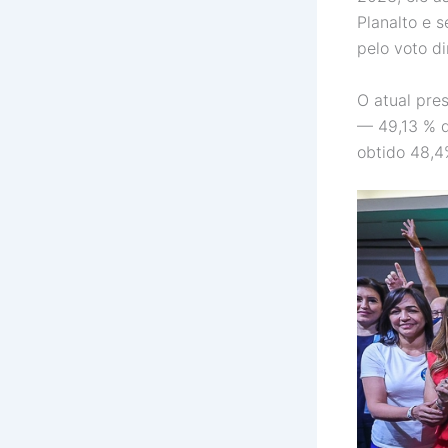
Planalto e 
pelo voto di
O atual pre
— 49,13 % d
obtido 48,4