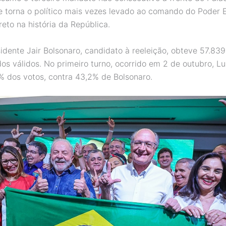
se torna o político mais vezes levado ao comando do Poder 
reto na história da República.
sidente Jair Bolsonaro, candidato à reeleição, obteve 57.83
os válidos. No primeiro turno, ocorrido em 2 de outubro, Lu
% dos votos, contra 43,2% de Bolsonaro.