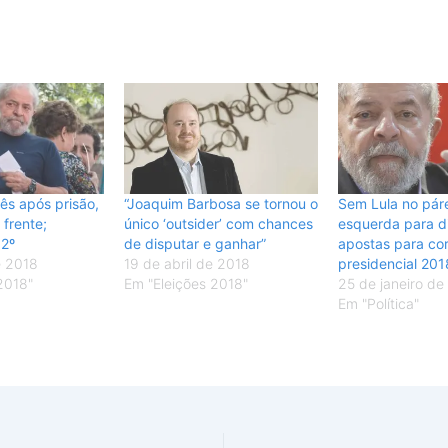
ês após prisão,
“Joaquim Barbosa se tornou o
Sem Lula no pár
 frente;
único ‘outsider’ com chances
esquerda para di
 2º
de disputar e ganhar”
apostas para cor
e 2018
19 de abril de 2018
presidencial 201
2018"
Em "Eleições 2018"
25 de janeiro de
Em "Política"