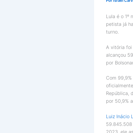
Por
Israel Car
Lula é o 1º 
petista já 
turno.
A vitória f
alcançou 59
por Bolsona
Com 99,9% d
oficialmente
República, 
por 50,9% a
Luiz Inácio 
59.845.508 
2023, ele a