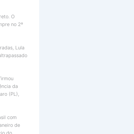
reto. O
mpre no 2º
radas, Lula
ultrapassado
firmou
dência da
aro (PL),
asil com
aneiro de
cio do