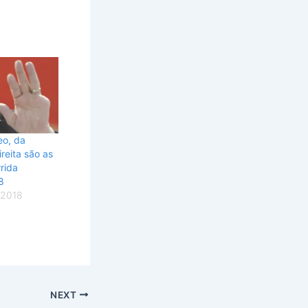
eo, da
reita são as
rida
8
 2018
NEXT