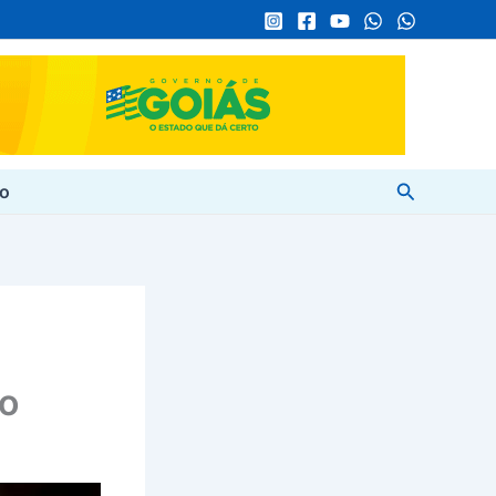
Pesquisar
to
no