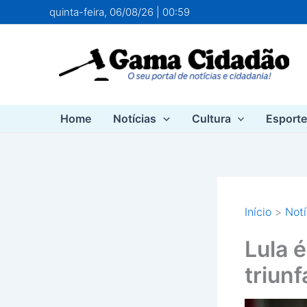
Ir
quinta-feira, 06/08/26 | 00:59
para
o
conteúdo
Home
Notícias
Cultura
Esport
Início
Notí
Lula 
triunf