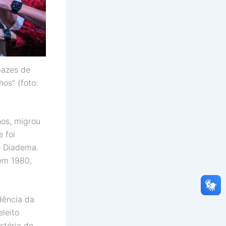
pazes de
os” (foto:
os, migrou
 foi
e Diadema.
 em 1980,
dência da
eleito
stória do