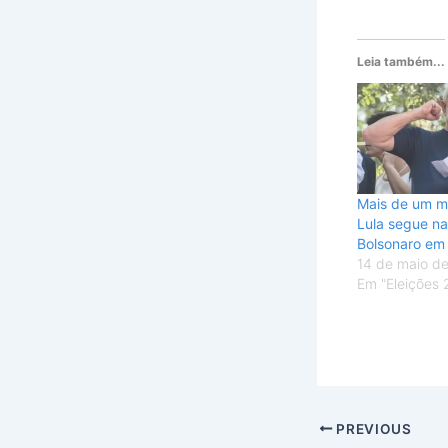
Leia também...
Mais de um m
Lula segue na
Bolsonaro em
14 de maio d
Em "Eleições 
PREVIOUS