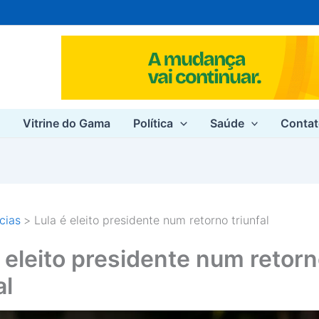
e
Vitrine do Gama
Política
Saúde
Conta
cias
Lula é eleito presidente num retorno triunfal
é eleito presidente num retor
al