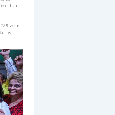
Executivo
9.736 votos
la havia