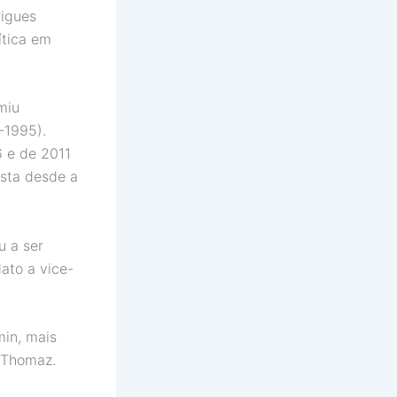
igues
ítica em
miu
-1995).
6 e de 2011
ista desde a
u a ser
ato a vice-
in, mais
e Thomaz.