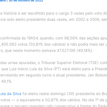
valho
/
30 de outubro de 2022
na história a ser escolhido para o cargo 3 vezes pelo voto di
havia sido eleito presidente duas vezes, em 2002 e 2006, se
oi confirmada às 19h54, quando, com 98,56% das seções apu
,405.083 votos (50,81% dos válidos) e não podia mais ser 
ro, que neste momento somava 47.527.106 (49,18%).
as urnas apuradas, o Tribunal Superior Eleitoral (TSE) con
 que Luiz Inácio Lula da Silva (PT) está eleito para a Presi
derrotando em segundo turno o atual presidente, Jair Bolson
 49,1%.
Lula da Silva
foi eleito neste domingo (30) presidente do Br
votos — o equivalente a 50,87% dos válidos. No dia 1º de j
ssume o terceiro mandato não consecutivo à frente do Palá