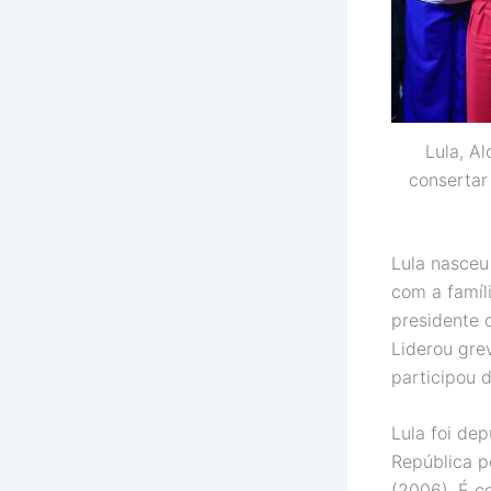
Lula, A
consertar
Lula nasceu
com a famíl
presidente 
Liderou gre
participou 
Lula foi de
República po
(2006). É c