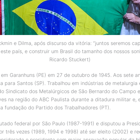
lckmin e Dilma, após discurso da vitória: “juntos seremos ca
 este país, e construir um Brasil do tamanho dos nossos sonh
Ricardo Stuckert)
 em Garanhuns (PE) em 27 de outubro de 1945. Aos sete an
ia para Santos (SP). Trabalhou em indústrias de metalurgia e
do Sindicato dos Metalúrgicos de São Bernardo do Campo 
ves na região do ABC Paulista durante a ditadura militar e,
da fundação do Partido dos Trabalhadores (PT).
putado federal por São Paulo (1987-1991) e disputou a Presi
r três vezes (1989, 1994 e 1998) até ser eleito (2002) e re
onsiderado o presidente com maior aprovação popular da hi