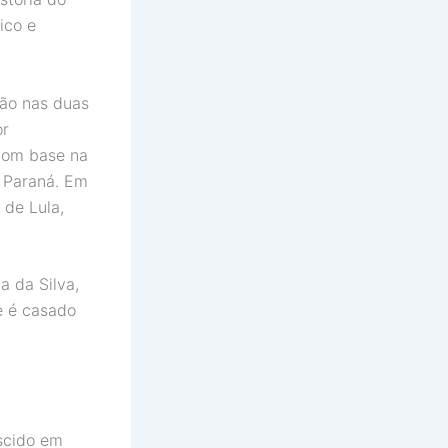
ico e
ção nas duas
or
 com base na
o Paraná. Em
 de Lula,
a da Silva,
e é casado
ascido em