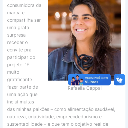
consumidora da
marca e
compartilha ser
uma grata
surpresa
receber o
convite pra
participar do
projeto. “É
muito
gratificante
fazer parte de
Rafaella Cappai
uma ação que
inclui muitas
das minhas paixões – como alimentação saudável,
natureza, criatividade, empreendedorismo e
sustentabilidade – e que tem o objetivo real de