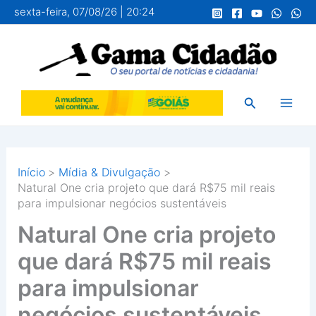
Ir
sexta-feira, 07/08/26 | 20:24
para
o
conteúdo
Pesquisar
Início
Mídia & Divulgação
Natural One cria projeto que dará R$75 mil reais
para impulsionar negócios sustentáveis
Natural One cria projeto
que dará R$75 mil reais
para impulsionar
negócios sustentáveis