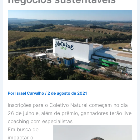
Por
Israel Carvalho
/
2 de agosto de 2021
Inscrições para o Coletivo Natural começam no dia
26 de julho e, além de prêmio, ganhadores terão live
coaching com especialistas
Em busca de
impactar o