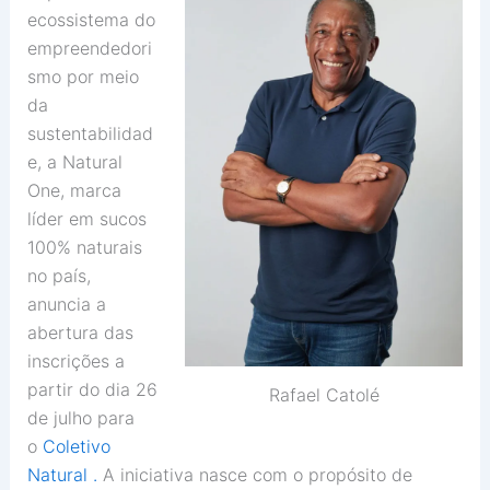
ecossistema do
empreendedori
smo por meio
da
sustentabilidad
e, a Natural
One, marca
líder em sucos
100% naturais
no país,
anuncia a
abertura das
inscrições a
partir do dia 26
Rafael Catolé
de julho para
o
Coletivo
Natural
.
A iniciativa nasce com o propósito de