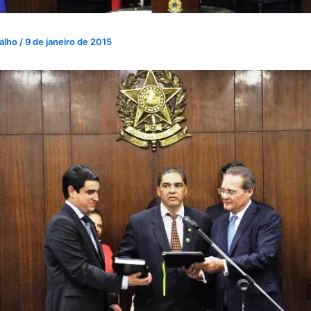
valho
/
9 de janeiro de 2015