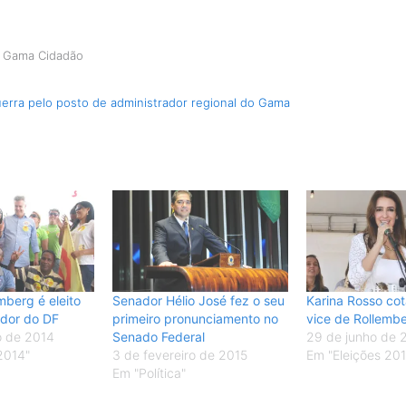
o Gama Cidadão
erra pelo posto de administrador regional do Gama
mberg é eleito
Senador Hélio José fez o seu
Karina Rosso co
dor do DF
primeiro pronunciamento no
vice de Rollemb
o de 2014
Senado Federal
29 de junho de 
2014"
3 de fevereiro de 2015
Em "Eleições 20
Em "Política"