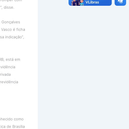
, disse.
a Gonçalves
 Vasco é ficha
sa indicação”,
RB, está em
evidência
rivada
revidência
conhecido como
ca de Brasília