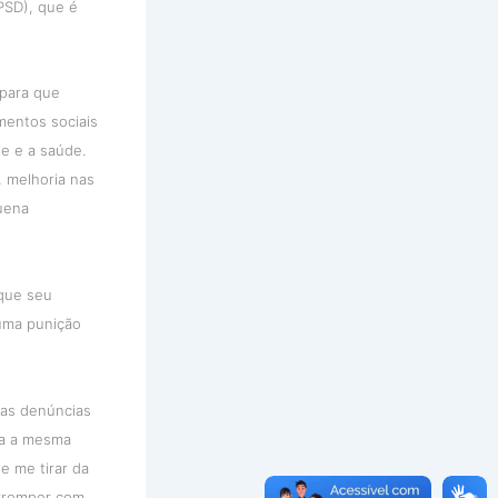
(PSD), que é
 para que
entos sociais
te e a saúde.
, melhoria nas
quena
 que seu
 uma punição
das denúncias
ria a mesma
e me tirar da
orromper com