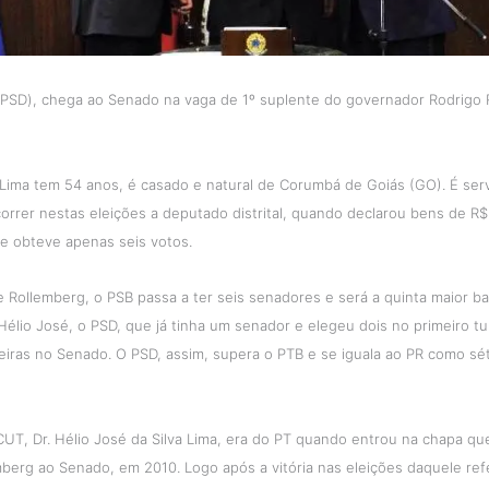
é(PSD), chega ao Senado na vaga de 1º suplente do governador Rodrigo
Lima tem 54 anos, é casado e natural de Corumbá de Goiás (GO). É serv
rrer nestas eleições a deputado distrital, quando declarou bens de R$
e obteve apenas seis votos.
 Rollemberg, o PSB passa a ter seis senadores e será a quinta maior b
élio José, o PSD, que já tinha um senador e elegeu dois no primeiro tu
eiras no Senado. O PSD, assim, supera o PTB e se iguala ao PR como sé
CUT, Dr. Hélio José da Silva Lima, era do PT quando entrou na chapa qu
berg ao Senado, em 2010. Logo após a vitória nas eleições daquele refe