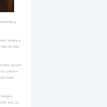
 Rollemberg
idor federal e
 699 mil. Não
ancada. Já com
rno, passa a
tima maior
e elegeu
rido ano, Dr.