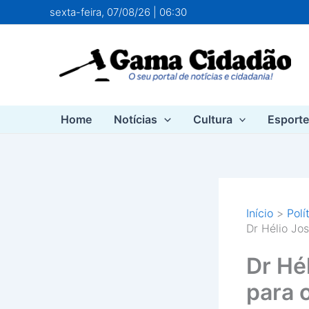
Ir
sexta-feira, 07/08/26 | 06:30
para
o
conteúdo
Home
Notícias
Cultura
Esport
Início
Polí
Dr Hélio Jo
Dr Hé
para 