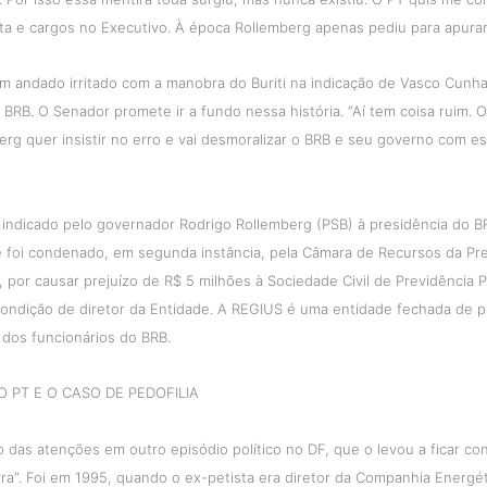
ta e cargos no Executivo. À época Rollemberg apenas pediu para apurar”
m andado irritado com a manobra do Buriti na indicação de Vasco Cunh
 BRB. O Senador promete ir a fundo nessa história. “Aí tem coisa ruim. O
erg quer insistir no erro e vai desmoralizar o BRB e seu governo com es
 indicado pelo governador Rodrigo Rollemberg (PSB) à presidência do B
le foi condenado, em segunda instância, pela Câmara de Recursos da Pr
por causar prejuízo de R$ 5 milhões à Sociedade Civil de Previdência P
condição de diretor da Entidade. A REGIUS é uma entidade fechada de p
dos funcionários do BRB.
 PT E O CASO DE PEDOFILIA
lvo das atenções em outro episódio político no DF, que o levou a ficar 
ra”. Foi em 1995, quando o ex-petista era diretor da Companhia Energéti