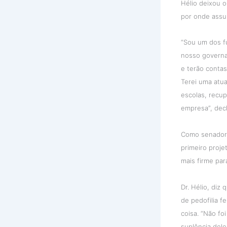
Hélio deixou o
por onde ass
“Sou um dos f
nosso governa
e terão contas
Terei uma atua
escolas, recup
empresa”, decl
Como senador 
primeiro proje
mais firme par
Dr. Hélio, diz
de pedofilia f
coisa. “Não fo
suplência dele