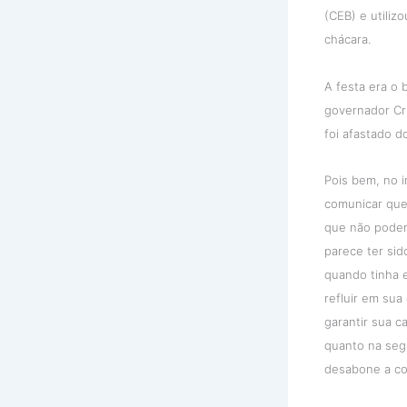
(CEB) e utiliz
chácara.
A festa era o 
governador Cri
foi afastado d
Pois bem, no i
comunicar que 
que não poderi
parece ter sid
quando tinha e
refluir em sua 
garantir sua c
quanto na segu
desabone a co