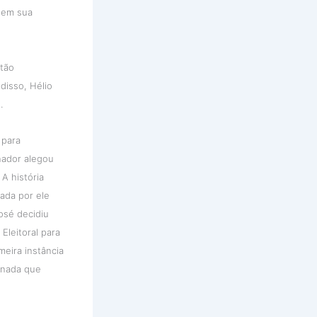
o em sua
ntão
disso, Hélio
.
 para
nador alegou
A história
sada por ele
osé decidiu
 Eleitoral para
meira instância
 nada que