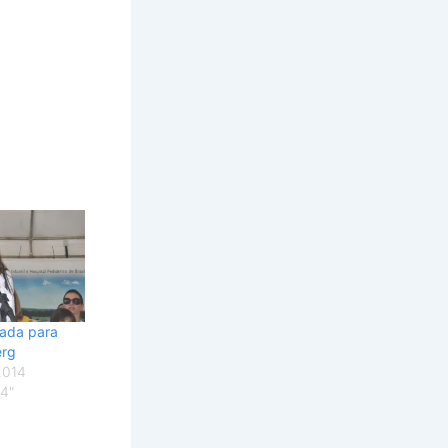
tada para
erg
2014
14"