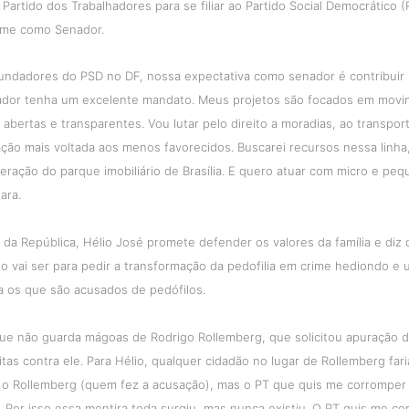
 Partido dos Trabalhadores para se filiar ao Partido Social Democrático 
ume como Senador.
undadores do PSD no DF, nossa expectativa como senador é contribuir
dor tenha um excelente mandato. Meus projetos são focados em movim
 abertas e transparentes. Vou lutar pelo direito a moradias, ao transpor
ção mais voltada aos menos favorecidos. Buscarei recursos nessa linha
eração do parque imobiliário de Brasília. E quero atuar com micro e pe
ara.
da República, Hélio José promete defender os valores da família e diz
to vai ser para pedir a transformação da pedofilia em crime hediondo e
a os que são acusados de pedófilos.
 que não guarda mágoas de Rodrigo Rollemberg, que solicitou apuração 
eitas contra ele. Para Hélio, qualquer cidadão no lugar de Rollemberg fa
i o Rollemberg (quem fez a acusação), mas o PT que quis me corromper 
. Por isso essa mentira toda surgiu, mas nunca existiu. O PT quis me c