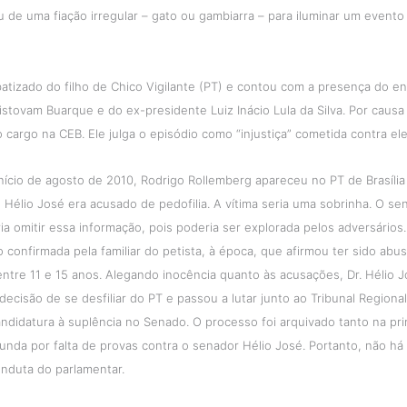
ou de uma fiação irregular – gato ou gambiarra – para iluminar um event
batizado do filho de Chico Vigilante (PT) e contou com a presença do e
stovam Buarque e do ex-presidente Luiz Inácio Lula da Silva. Por causa 
o cargo na CEB. Ele julga o episódio como “injustiça” cometida contra ele
nício de agosto de 2010, Rodrigo Rollemberg apareceu no PT de Brasília
Hélio José era acusado de pedofilia. A vítima seria uma sobrinha. O se
a omitir essa informação, pois poderia ser explorada pelos adversários. 
o confirmada pela familiar do petista, à época, que afirmou ter sido abu
ntre 11 e 15 anos. Alegando inocência quanto às acusações, Dr. Hélio J
decisão de se desfiliar do PT e passou a lutar junto ao Tribunal Regional
andidatura à suplência no Senado. O processo foi arquivado tanto na pri
nda por falta de provas contra o senador Hélio José. Portanto, não há
nduta do parlamentar.