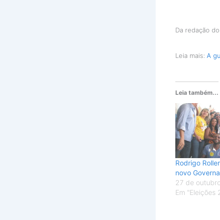
Da redação d
Leia mais:
A gu
Leia também...
Rodrigo Rolle
novo Governa
27 de outubr
Em "Eleições 