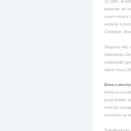
(2,24%), Brazl
palavras, ao 
quem mora e t
explicar o por
Codeplan, Bru
Segundo ele, 
habitantes. De
localização ge
Gama fica a 30
Bens e serviç
Embora consid
propriedade d
internet cheg
encontra-se te
Trabalhadores