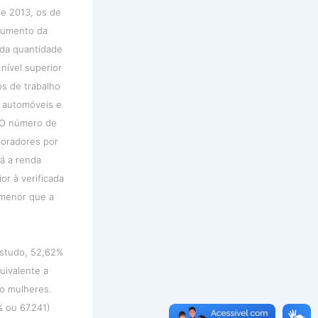
 e 2013, os de
aumento da
da quantidade
nível superior
s de trabalho
 automóveis e
. O número de
moradores por
Já a renda
ior à verificada
 menor que a
studo, 52,62%
uivalente a
o mulheres.
 ou 67.241)