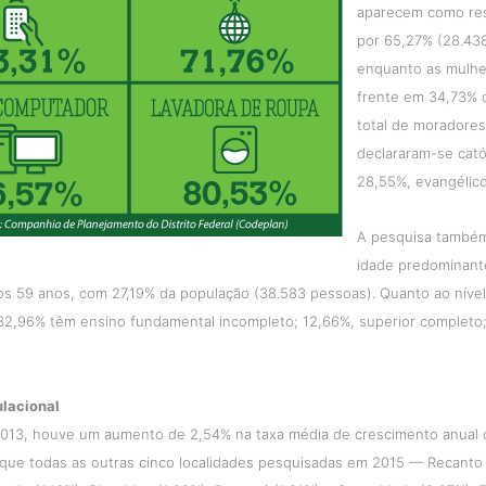
aparecem como re
por 65,27% (28.438
enquanto as mulhe
frente em 34,73% 
total de moradore
declararam-se cató
28,55%, evangélico
A pesquisa também
idade predominant
os 59 anos, com 27,19% da população (38.583 pessoas). Quanto ao níve
 32,96% têm ensino fundamental incompleto; 12,66%, superior completo
lacional
2013, houve um aumento de 2,54% na taxa média de crescimento anual 
que todas as outras cinco localidades pesquisadas em 2015 — Recanto