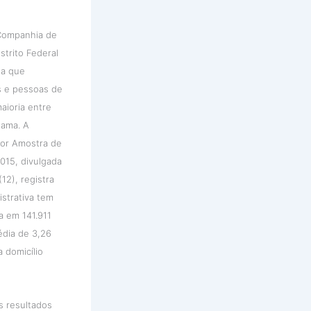
Companhia de
strito Federal
ta que
s e pessoas de
aioria entre
ama. A
 por Amostra de
2015, divulgada
(12), registra
istrativa tem
a em 141.911
édia de 3,26
 domicílio
 resultados