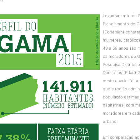
Levantamento da 
Planejamento do Di
(Codeplan) consta
mulheres, católico
40 a 59 anos são m
os moradores do G
Pesquisa Distrital
Domicílios (Pdad) 
nesta quarta-feira 
que a região admin
população estimad
habitantes, com m
moradores em cada
urbano.
Em comparação aos