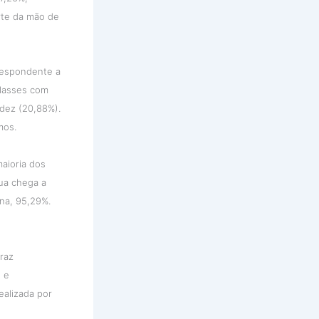
rte da mão de
respondente a
classes com
 dez (20,88%).
mos.
aioria dos
gua chega a
na, 95,29%.
traz
o e
ealizada por