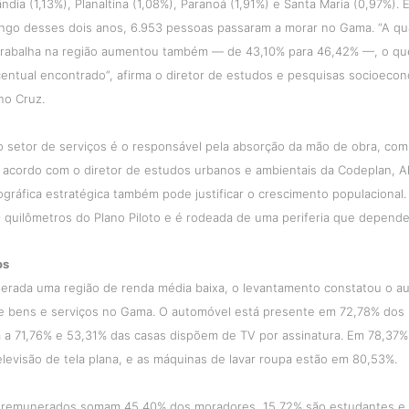
ândia (1,13%), Planaltina (1,08%), Paranoá (1,91%) e Santa Maria (0,97%).
longo desses dois anos, 6.953 pessoas passaram a morar no Gama. “A q
rabalha na região aumentou também — de 43,10% para 46,42% —, o q
centual encontrado”, afirma o diretor de estudos e pesquisas socioeco
no Cruz.
o setor de serviços é o responsável pela absorção da mão de obra, co
 acordo com o diretor de estudos urbanos e ambientais da Codeplan, Al
ográfica estratégica também pode justificar o crescimento populacional.
 quilômetros do Plano Piloto e é rodeada de uma periferia que depende 
os
erada uma região de renda média baixa, o levantamento constatou o a
e bens e serviços no Gama. O automóvel está presente em 72,78% dos l
a a 71,76% e 53,31% das casas dispõem de TV por assinatura. Em 78,37%
levisão de tela plana, e as máquinas de lavar roupa estão em 80,53%.
 remunerados somam 45,40% dos moradores, 15,72% são estudantes e 