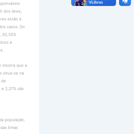
sponsáveis
) dos lares,
res estão à
dos casos. Do
s, 62,50%
licos e
s.
 mostra que a
e situa-se na
l de
; e 2,27% são
da população,
 das Emas