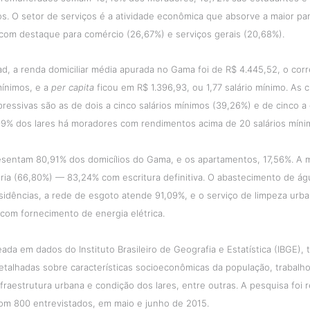
. O setor de serviços é a atividade econômica que absorve a maior pa
 com destaque para comércio (26,67%) e serviços gerais (20,68%).
d, a renda domiciliar média apurada no Gama foi de R$ 4.445,52, o cor
mínimos, e a
per capita
ficou em R$ 1.396,93, ou 1,77 salário mínimo. As 
ressivas são as de dois a cinco salários mínimos (39,26%) e de cinco a
9% dos lares há moradores com rendimentos acima de 20 salários míni
esentam 80,91% dos domicílios do Gama, e os apartamentos, 17,56%. A m
ria (66,80%) — 83,24% com escritura definitiva. O abastecimento de á
idências, a rede de esgoto atende 91,09%, e o serviço de limpeza urba
com fornecimento de energia elétrica.
eada em dados do Instituto Brasileiro de Geografia e Estatística (IBGE), 
talhadas sobre características socioeconômicas da população, trabalh
fraestrutura urbana e condição dos lares, entre outras. A pesquisa foi r
m 800 entrevistados, em maio e junho de 2015.