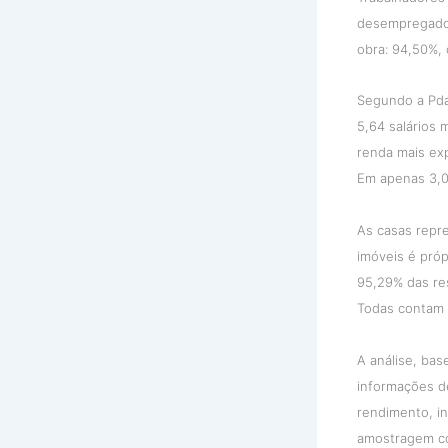
desempregados
obra: 94,50%,
Segundo a Pda
5,64 salários 
renda mais exp
Em apenas 3,0
As casas repr
imóveis é próp
95,29% das res
Todas contam 
A análise, bas
informações de
rendimento, in
amostragem co