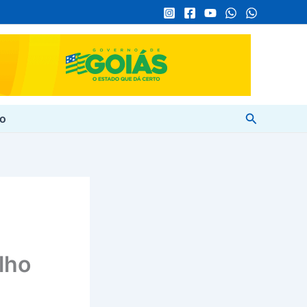
Pesquisar
to
lho