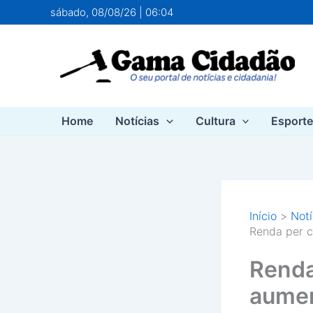
Ir
sábado, 08/08/26 | 06:04
para
o
conteúdo
Home
Notícias
Cultura
Esport
Início
Notí
Renda per 
Renda
aume