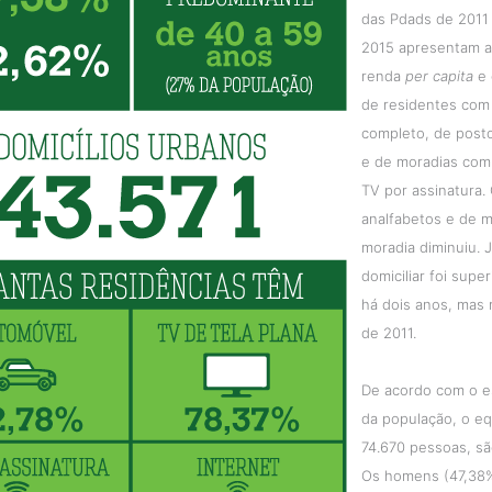
das Pdads de 2011
2015 apresentam 
renda
per capita
e 
de residentes com 
completo, de posto
e de moradias com
TV por assinatura
analfabetos e de 
moradia diminuiu. 
domiciliar foi super
há dois anos, mas
de 2011.
De acordo com o e
da população, o eq
74.670 pessoas, sã
Os homens (47,38%