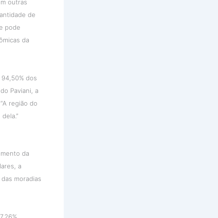
 Em outras
uantidade de
ue pode
nômicas da
m 94,50% dos
do Paviani, a
 “A região do
dela.”
umento da
ares, a
 das moradias
7,26%,