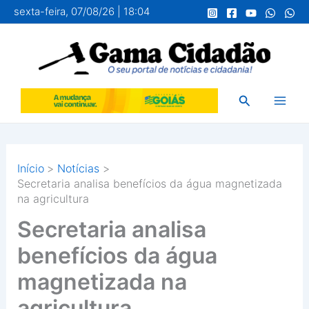
Ir
sexta-feira, 07/08/26 | 18:04
para
o
conteúdo
Pesquisar
Início
Notícias
Secretaria analisa benefícios da água magnetizada
na agricultura
Secretaria analisa
benefícios da água
magnetizada na
agricultura