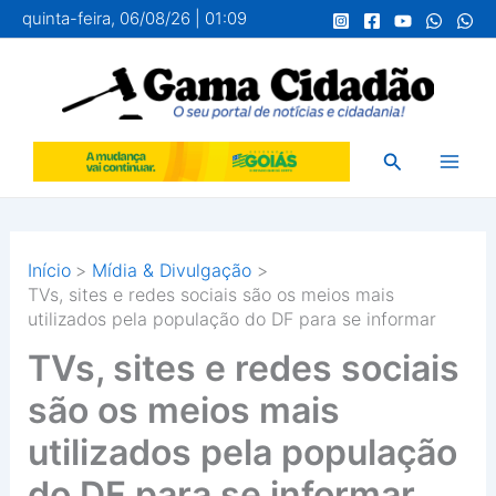
Ir
quinta-feira, 06/08/26 | 01:09
para
o
conteúdo
Pesquisar
Início
Mídia & Divulgação
TVs, sites e redes sociais são os meios mais
utilizados pela população do DF para se informar
TVs, sites e redes sociais
são os meios mais
utilizados pela população
do DF para se informar