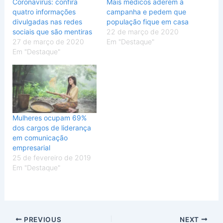
Coronavírus: confira
Mais médicos aderem à
quatro informações
campanha e pedem que
divulgadas nas redes
população fique em casa
sociais que são mentiras
22 de março de 2020
27 de março de 2020
Em "Destaque"
Em "Destaque"
Mulheres ocupam 69%
dos cargos de liderança
em comunicação
empresarial
25 de fevereiro de 2019
Em "Destaque"
PREVIOUS
NEXT