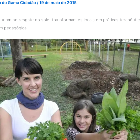
o do Gama Cidadão
/
19 de maio de 2015
judam no resgate do solo, transformam os locais em práticas terapêuti
m pedagógica