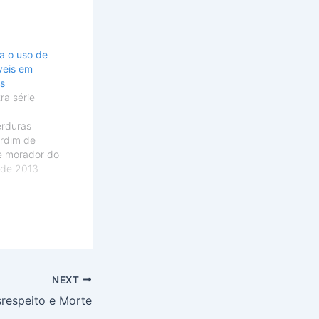
a o uso de
áveis em
os
ra série
erduras
ardim de
de morador do
ural Uma
 de 2013
il hectares
 Federal, é
os da
.
várias áreas
0 linhas de…
NEXT
respeito e Morte