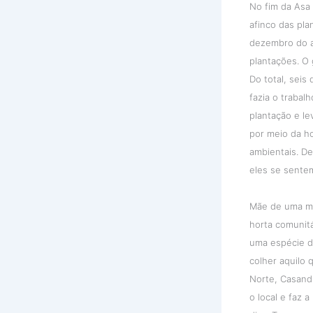
No fim da Asa
afinco das pla
dezembro do a
plantações. O
Do total, seis
fazia o trabal
plantação e l
por meio da ho
ambientais. D
eles se sente
Mãe de uma me
horta comunitá
uma espécie d
colher aquilo
Norte, Casand
o local e faz 