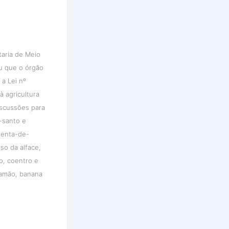
taria de Meio
u que o órgão
 a Lei nº
à agricultura
iscussões para
-santo e
imenta-de-
so da alface,
o, coentro e
 mamão, banana