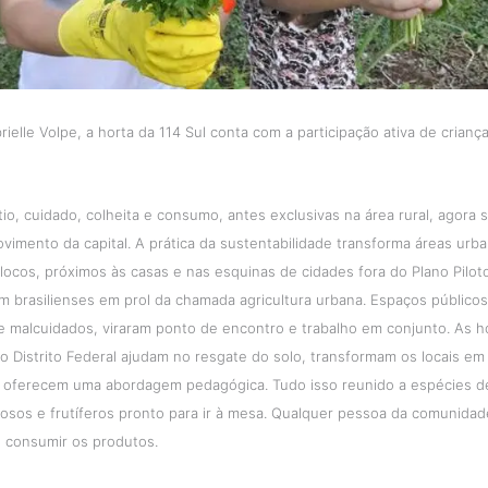
rielle Volpe, a horta da 114 Sul conta com a participação ativa de crian
io, cuidado, colheita e consumo, antes exclusivas na área rural, agora
imento da capital. A prática da sustentabilidade transforma áreas urban
ocos, próximos às casas e nas esquinas de cidades fora do Plano Pilot
 brasilienses em prol da chamada agricultura urbana. Espaços públicos
 malcuidados, viraram ponto de encontro e trabalho em conjunto. As h
o Distrito Federal ajudam no resgate do solo, transformam os locais em 
e oferecem uma abordagem pedagógica. Tudo isso reunido a espécies de
osos e frutíferos pronto para ir à mesa. Qualquer pessoa da comunida
, consumir os produtos.