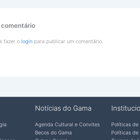
 comentário
a fazer o
login
para publicar um comentário.
Notícias do Gama
Instituci
gia
Agenda Cultural e Convites
Políticas de
Becos do Gama
Políticas de