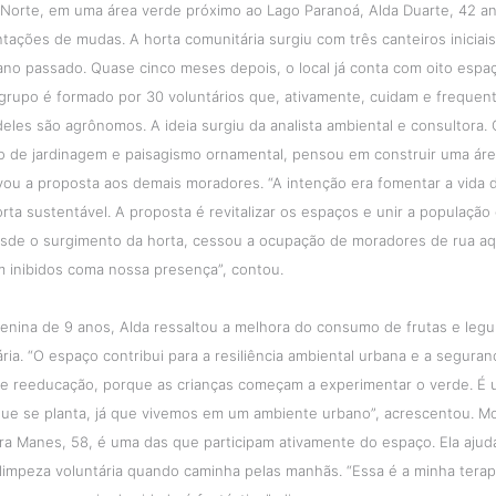
 Norte, em uma área verde próximo ao Lago Paranoá, Alda Duarte, 42 a
ntações de mudas. A horta comunitária surgiu com três canteiros iniciai
no passado. Quase cinco meses depois, o local já conta com oito espa
 grupo é formado por 30 voluntários que, ativamente, cuidam e frequen
 deles são agrônomos. A ideia surgiu da analista ambiental e consultora. 
ho de jardinagem e paisagismo ornamental, pensou em construir uma áre
evou a proposta aos demais moradores. “A intenção era fomentar a vida
rta sustentável. A proposta é revitalizar os espaços e unir a populaçã
esde o surgimento da horta, cessou a ocupação de moradores de rua aq
m inibidos coma nossa presença”, contou.
nina de 9 anos, Alda ressaltou a melhora do consumo de frutas e leg
ria. “O espaço contribui para a resiliência ambiental urbana e a seguranç
e reeducação, porque as crianças começam a experimentar o verde. É 
 que se planta, já que vivemos em um ambiente urbano”, acrescentou. M
ra Manes, 58, é uma das que participam ativamente do espaço. Ela ajud
a limpeza voluntária quando caminha pelas manhãs. “Essa é a minha tera