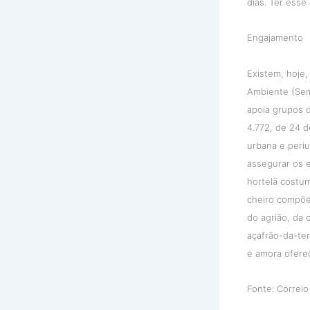
dias. Ter esse
Engajamento
Existem, hoje,
Ambiente (Sem
apoia grupos d
4.772, de 24 d
urbana e peri
assegurar os e
hortelã costum
cheiro compõe
do agrião, da 
açafrão-da-ter
e amora oferec
Fonte: Correio