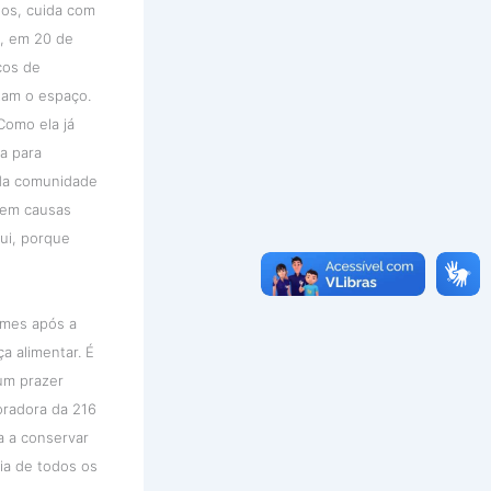
nos, cuida com
s, em 20 de
ços de
tam o espaço.
Como ela já
a para
 da comunidade
o em causas
ui, porque
umes após a
a alimentar. É
um prazer
oradora da 216
a a conservar
pia de todos os