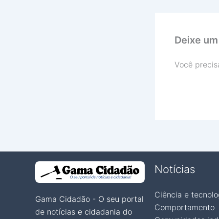
Deixe um
Você precis
Notícias
Ciência e tecnolo
Gama Cidadão - O seu portal
Comportamento
de notícias e cidadania do