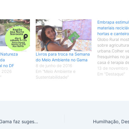
Embrapa estimul
materiais recicl
hortas e canteir
Globo Rural most
sobre agricultura
urbana.Colher v
 Natureza
Livros para troca na Semana
fresquinhas no j
nda
do Meio Ambiente no Gama
casa é terapia 
l no DF
8 de junho de 2016
DF. Do Globo R
13 de novembro
e 2026
Em "Meio Ambiente e
fazenda de 1,2 m
Em "Destaque"
"
Sustentabilidade"
no Gama, Distrito
um dos 47 centr
Embrapa no país
Especialistas de 
trabalham com 2
Comunidade do Gama faz sugestões para o Plano de Cultura do DF
Humilhação, Des