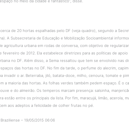
 espaço no meio da cidade é fantástico”, disse.
 cerca de 20 hortas espalhadas pelo DF (veja quadro), segundo a Secre
a). A Subsecretaria de Educação e Mobilização Socioambiental informo
e agricultura urbana em rodas de conversa, com objetivo de regularizar
e fevereiro de 2012. Ela estabelece diretrizes para as políticas de apoio 
urbana no DF. Além disso, a Sema ressaltou que tem se envolvido nas d
spaços das hortas no DF. No fim da tarde, o perfume do alecrim, capim
a invadir o ar. Beterraba, jiló, batata-doce, milho, cenoura, tomate e p
m a maioria das hortas. As folhas verdes também pedem espaço. É o ca
couve e do almeirão. Os temperos marcam presença: salsinha, manjericã
ra estão entre os principais da lista. Por fim, maracujá, limão, acerola,
em aos adeptos a felicidade de colher frutas no pé.
 Braziliense – 19/05/2015 06:06