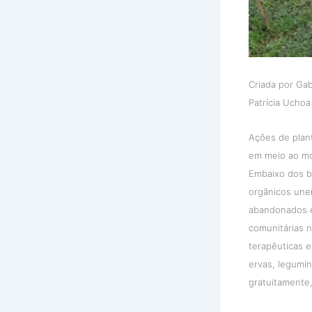
Criada por Gab
Patrícia Uchoa
Ações de plant
em meio ao mov
Embaixo dos bl
orgânicos unem
abandonados e
comunitárias n
terapêuticas 
ervas, legumin
gratuitamente