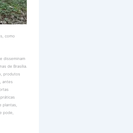
ças, como
 se disseminam
as de Brasília.
o, produtos
, antes
ortas
práticas
 plantas,
de pode,