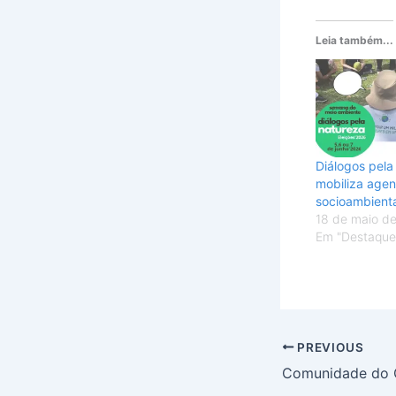
Leia também...
Diálogos pela
mobiliza age
socioambienta
18 de maio d
Em "Destaque
PREVIOUS