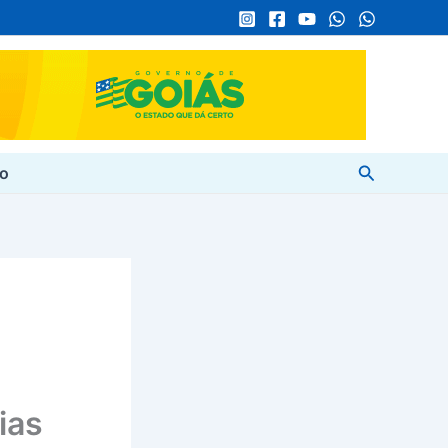
Pesquisar
to
ias