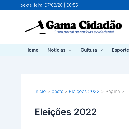
Ir
sexta-feira, 07/08/26 | 00:55
para
o
conteúdo
Home
Notícias
Cultura
Esport
Início
posts
Eleições 2022
Pagina 2
Eleições 2022