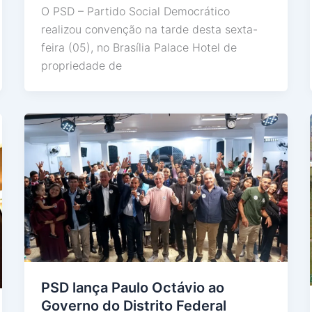
O PSD – Partido Social Democrático
realizou convenção na tarde desta sexta-
feira (05), no Brasília Palace Hotel de
propriedade de
PSD lança Paulo Octávio ao
Governo do Distrito Federal