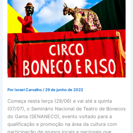
Por
Israel Carvalho
/
29 de junho de 2022
Começa nesta terça (28/06) e vai até a quinta
(07/07), o Seminário Nacional de Teatro de Bonecos
do Gama (SENANECO), evento voltado para a
qualificação e promoção na área da cultura com
participação de grupos locais e nacionais que