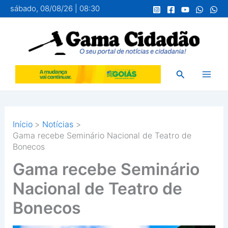
Ir
sábado, 08/08/26 | 08:30
para
o
conteúdo
Pesquisar
Início
Notícias
Gama recebe Seminário Nacional de Teatro de
Bonecos
Gama recebe Seminário
Nacional de Teatro de
Bonecos