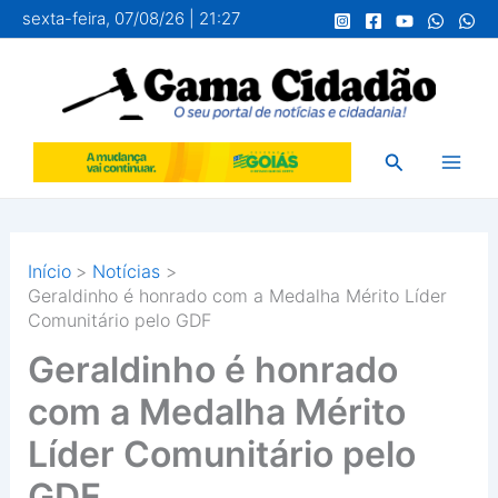
Ir
sexta-feira, 07/08/26 | 21:27
para
o
conteúdo
Pesquisar
Início
Notícias
Geraldinho é honrado com a Medalha Mérito Líder
Comunitário pelo GDF
Geraldinho é honrado
com a Medalha Mérito
Líder Comunitário pelo
GDF