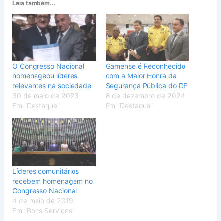
Leia também...
O Congresso Nacional
Gamense é Reconhecido
homenageou líderes
com a Maior Honra da
relevantes na sociedade
Segurança Pública do DF
30 de maio de 2023
8 de dezembro de 2024
Em "Destaque"
Em "Destaque"
Líderes comunitários
recebem homenagem no
Congresso Nacional
4 de maio de 2019
Em "Bons Serviços"