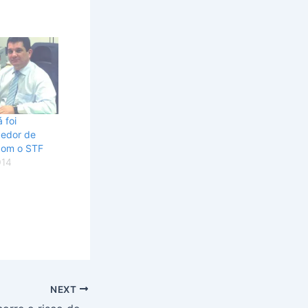
 foi
dedor de
com o STF
014
NEXT