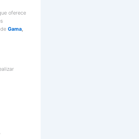
que oferece
os
s de
Gama
,
alizar
o