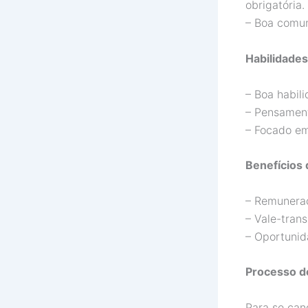
obrigatória.
– Boa comun
Habilidade
– Boa habil
– Pensament
– Focado em
Benefícios 
– Remuneraç
– Vale-tran
– Oportunid
Processo d
Para se can