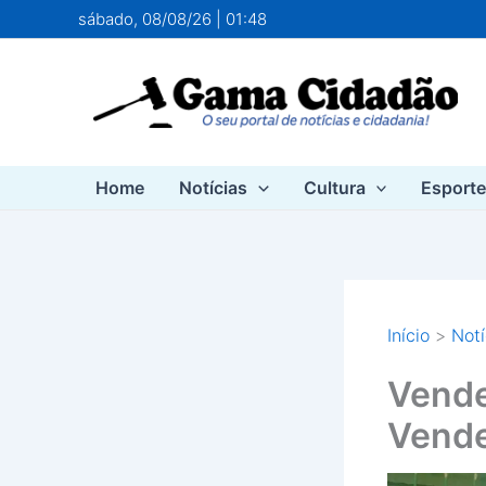
Ir
sábado, 08/08/26 | 01:48
para
o
conteúdo
Home
Notícias
Cultura
Esport
Início
Notí
Vende
Vende