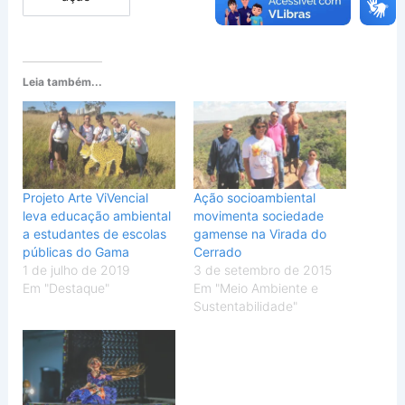
Leia também...
Projeto Arte ViVencial
Ação socioambiental
leva educação ambiental
movimenta sociedade
a estudantes de escolas
gamense na Virada do
públicas do Gama
Cerrado
1 de julho de 2019
3 de setembro de 2015
Em "Destaque"
Em "Meio Ambiente e
Sustentabilidade"