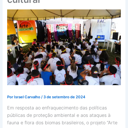
Por
Israel Carvalho
/
3 de setembro de 2024
Em resposta ao enfraquecimento das políticas
públicas de proteção ambiental e aos ataques à
fauna e flora dos biomas brasileiros, o projeto “Arte