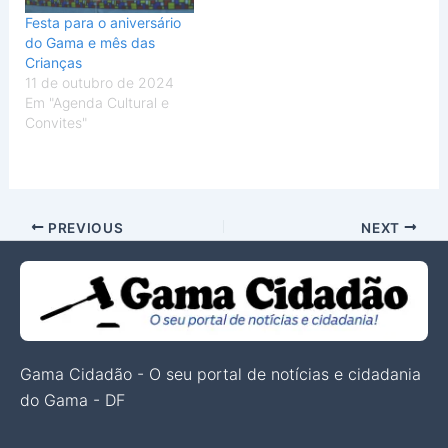
Festa para o aniversário
do Gama e mês das
Crianças
11 de outubro de 2024
Em "Agenda Cultural e
Convites"
PREVIOUS
NEXT
Gama Cidadão - O seu portal de notícias e cidadania
do Gama - DF