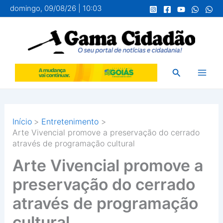
Ir
domingo, 09/08/26 | 10:03
para
o
conteúdo
Pesquisar
Início
Entretenimento
Arte Vivencial promove a preservação do cerrado
através de programação cultural
Arte Vivencial promove a
preservação do cerrado
através de programação
cultural