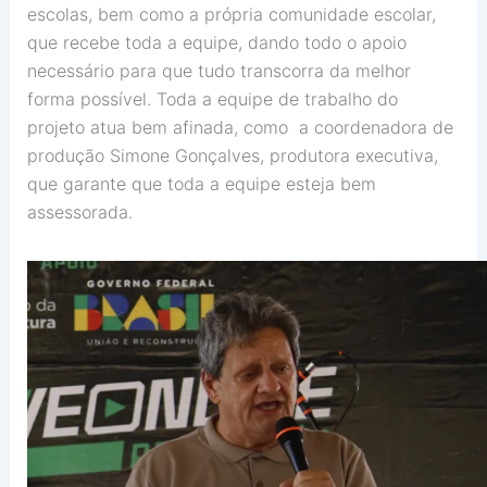
escolas, bem como a própria comunidade escolar,
que recebe toda a equipe, dando todo o apoio
necessário para que tudo transcorra da melhor
forma possível. Toda a equipe de trabalho do
projeto atua bem afinada, como a coordenadora de
produção Simone Gonçalves, produtora executiva,
que garante que toda a equipe esteja bem
assessorada.