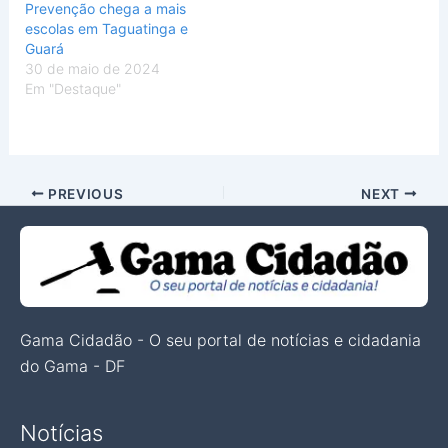
Prevenção chega a mais
escolas em Taguatinga e
Guará
30 de maio de 2024
Em "Destaque"
PREVIOUS
NEXT
Gama Cidadão - O seu portal de notícias e cidadania
do Gama - DF
Notícias