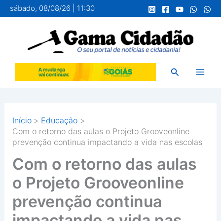
Ir
sábado, 08/08/26 | 11:30
para
o
conteúdo
Pesquisar
Início
Educação
Com o retorno das aulas o Projeto Grooveonline
prevenção continua impactando a vida nas escolas
Com o retorno das aulas
o Projeto Grooveonline
prevenção continua
impactando a vida nas