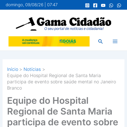
Ir
domingo, 09/08/26 | 07:47
para
o
conteúdo
Pesquisar
Início
Notícias
Equipe do Hospital Regional de Santa Maria
participa de evento sobre saúde mental no Janeiro
Branco
Equipe do Hospital
Regional de Santa Maria
participa de evento sobre