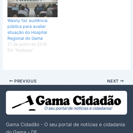
Wasny faz audiência
pública para avaliar
situação do Hospital
Regional do Gama
21 de junho de 2016
Em "Notícias"
PREVIOUS
NEXT
Gama Cidadão - O seu portal de notícias e cidadania
do Gama - DF