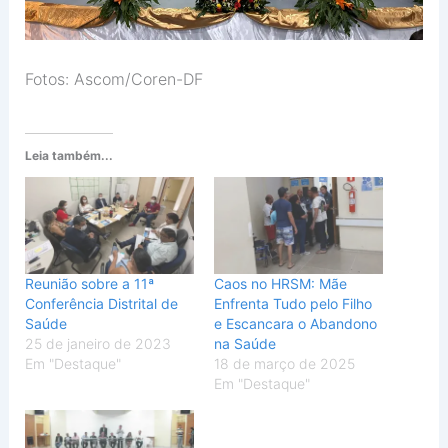
Fotos: Ascom/Coren-DF
Leia também...
Reunião sobre a 11ª
Caos no HRSM: Mãe
Conferência Distrital de
Enfrenta Tudo pelo Filho
Saúde
e Escancara o Abandono
25 de janeiro de 2023
na Saúde
Em "Destaque"
18 de março de 2025
Em "Destaque"